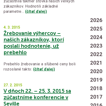
zúčastnila takmer stovka našich veľkých
zákazníkov. Hodnotili základné
parametre…
(čítať ďalej)
2026
4. 3.
2015
2025
Žrebovanie výhercov –
2024
našich zákazníkov, ktorí
poslali hodnotenie, už
2023
prebehlo
2022
2021
Prebehlo žrebovanie a sľúbené ceny boli
rozoslané takto:
(čítať ďalej)
2020
2019
27. 2.
2015
2018
V dňoch 22. – 25. 3. 2015 sa
2017
zúčastníme konferencie v
Seville
2016