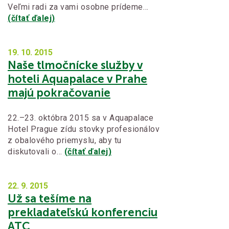
Veľmi radi za vami osobne prídeme…
(čítať ďalej)
19. 10.
2015
Naše tlmočnícke služby v
hoteli Aquapalace v Prahe
majú pokračovanie
22.–23. októbra 2015 sa v Aquapalace
Hotel Prague zídu stovky profesionálov
z obalového priemyslu, aby tu
diskutovali o…
(čítať ďalej)
22. 9.
2015
Už sa tešíme na
prekladateľskú konferenciu
ATC