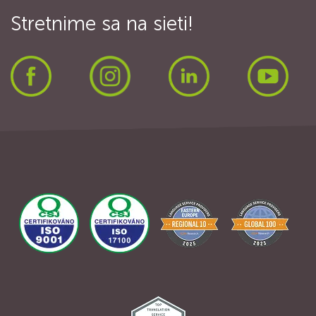
Stretnime sa na sieti!
Facebook
Instagram
LinkedIn
Yout