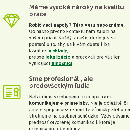
Máme vysoké nároky na kvalitu
práce
Robiť veci napoly? Túto vetu nepoznáme.
Od nášho prvého kontaktu nám záleží na
vašom prianí. Každý z našich kolegov sa
postará o to, aby sa k vám dostali iba
kvalitné
preklady
,
presné
lokalizácie
a pracovali pre vás len
vynikajúci
tlmočníci
.
Sme profesionáli, ale
predovšetkým ľudia
Nefandíme škrobenému prístupu,
radi
komunikujeme priateľsky
. Nie je dôležité, či
sme v spojení cez e-mail, telefonicky alebo sa
stretneme na osobnej schôdzke. Vždy dávame
prednosť otvorenej komunikácii, ktorá je
príjemná pre obe strany.