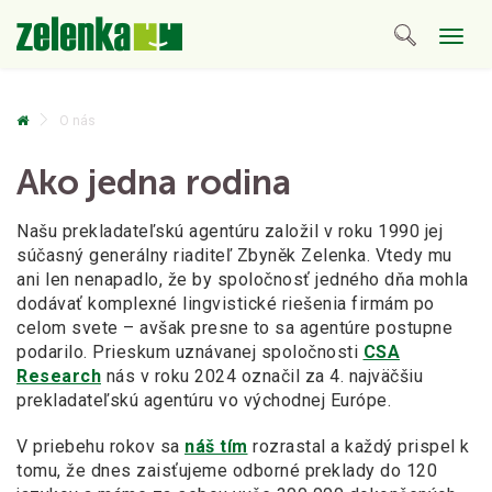
Togg
navig
O nás
Ako jedna rodina
Našu prekladateľskú agentúru založil v roku 1990 jej
súčasný generálny riaditeľ Zbyněk Zelenka. Vtedy mu
ani len nenapadlo, že by spoločnosť jedného dňa mohla
dodávať komplexné lingvistické riešenia firmám po
celom svete – avšak presne to sa agentúre postupne
podarilo. Prieskum uznávanej spoločnosti
CSA
Research
nás v roku 2024 označil za 4. najväčšiu
prekladateľskú agentúru vo východnej Európe.
V priebehu rokov sa
náš tím
rozrastal a každý prispel k
tomu, že dnes zaisťujeme odborné preklady do 120