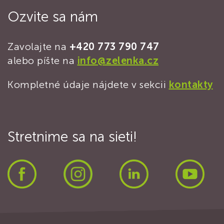
Ozvite sa nám
Zavolajte na
+420 773 790 747
alebo píšte na
info@zelenka.cz
Kompletné údaje nájdete v sekcii
kontakty
Stretnime sa na sieti!
Facebook
Instagram
LinkedIn
Yout