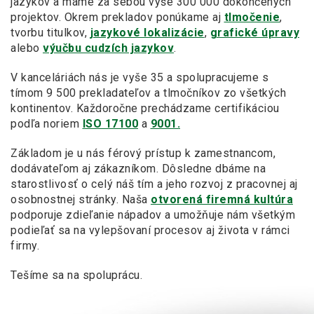
jazykov a máme za sebou vyše 300 000 dokončených
projektov. Okrem prekladov ponúkame aj
tlmočenie
,
tvorbu titulkov,
jazykové lokalizácie
,
grafické úpravy
alebo
výučbu cudzích jazykov
.
V kanceláriách nás je vyše 35 a spolupracujeme s
tímom 9 500 prekladateľov a tlmočníkov zo všetkých
kontinentov. Každoročne prechádzame certifikáciou
podľa noriem
ISO 17100
a
9001.
Základom je u nás férový prístup k zamestnancom,
dodávateľom aj zákazníkom. Dôsledne dbáme na
starostlivosť o celý náš tím a jeho rozvoj z pracovnej aj
osobnostnej stránky. Naša
otvorená firemná kultúra
podporuje zdieľanie nápadov a umožňuje nám všetkým
podieľať sa na vylepšovaní procesov aj života v rámci
firmy.
Tešíme sa na spoluprácu.