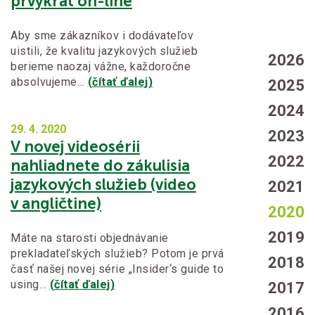
prvýkrát on-line
Aby sme zákazníkov i dodávateľov
uistili, že kvalitu jazykových služieb
2026
berieme naozaj vážne, každoročne
absolvujeme…
(čítať ďalej)
2025
2024
29. 4.
2020
2023
V novej videosérii
2022
nahliadnete do zákulisia
jazykových služieb (video
2021
v angličtine)
2020
2019
Máte na starosti objednávanie
prekladateľských služieb? Potom je prvá
2018
časť našej novej série „Insider‘s guide to
using…
(čítať ďalej)
2017
2016