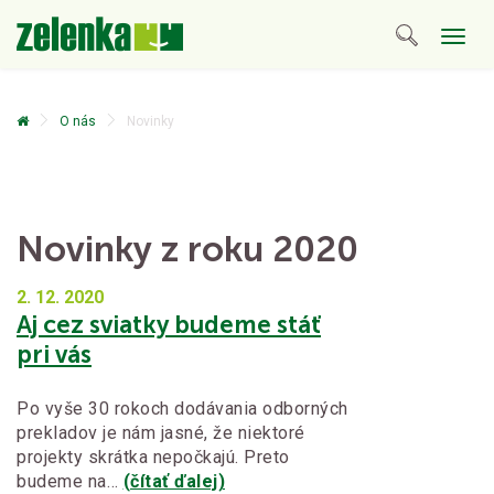
Togg
navig
O nás
Novinky
Novinky z roku 2020
2. 12.
2020
Aj cez sviatky budeme stáť
pri vás
Po vyše 30 rokoch dodávania odborných
prekladov je nám jasné, že niektoré
projekty skrátka nepočkajú. Preto
budeme na…
(čítať ďalej)