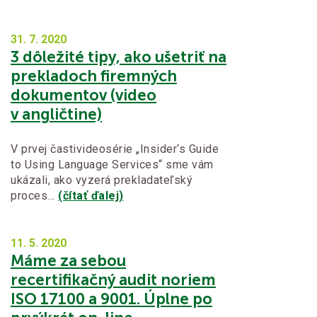
31. 7.
2020
3 dôležité tipy, ako ušetriť na
prekladoch firemných
dokumentov (video
v angličtine)
V prvej častivideosérie „Insider‘s Guide
to Using Language Services“ sme vám
ukázali, ako vyzerá prekladateľský
proces…
(čítať ďalej)
11. 5.
2020
Máme za sebou
recertifikačný audit noriem
ISO 17100 a 9001. Úplne po