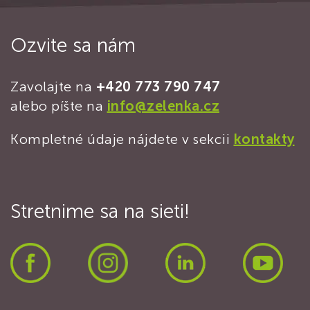
Ozvite sa nám
Zavolajte na
+420 773 790 747
alebo píšte na
info@zelenka.cz
Kompletné údaje nájdete v sekcii
kontakty
Stretnime sa na sieti!
Facebook
Instagram
LinkedIn
Yout