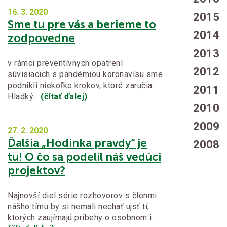
16. 3.
2020
2015
Sme tu pre vás a berieme to
2014
zodpovedne
2013
v rámci preventívnych opatrení
2012
súvisiacich s pandémiou koronavísu sme
podnikli niekoľko krokov, ktoré zaručia:
2011
Hladký…
(čítať ďalej)
2010
2009
27. 2.
2020
Ďalšia „Hodinka pravdy“ je
2008
tu! O čo sa podelil náš vedúci
projektov?
Najnovší diel série rozhovorov s členmi
nášho tímu by si nemali nechať ujsť tí,
ktorých zaujímajú príbehy o osobnom i…