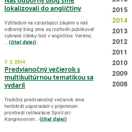
Náš odborný blog sme
lokalizovali do angličtiny
2015
2014
Vzhľadom na vzrastajúci záujem o náš
odborný blog sme sa rozhodli publikovať
2013
vybrané články tiež v angličtine. Veríme,
2012
…
(čítať ďalej)
2011
7. 2.
2014
2010
Predvianočný večierok s
2009
multikultúrnou tematikou sa
2008
vydaril
Tradičný predvianočný večierok sme
tentokrát usporiadali v príjemnom
prostredí reštaurácie Spirit pri
Kongresovom…
(čítať ďalej)