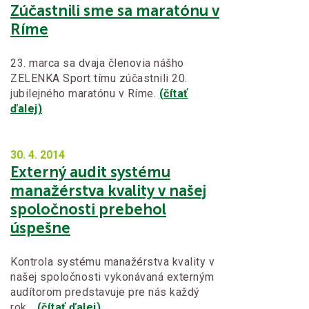
Zúčastnili sme sa maratónu v
Ríme
23. marca sa dvaja členovia nášho
ZELENKA Sport tímu zúčastnili 20.
jubilejného maratónu v Ríme.
(čítať
ďalej)
30. 4.
2014
Externý audit systému
manažérstva kvality v našej
spoločnosti prebehol
úspešne
Kontrola systému manažérstva kvality v
našej spoločnosti vykonávaná externým
audítorom predstavuje pre nás každý
rok…
(čítať ďalej)