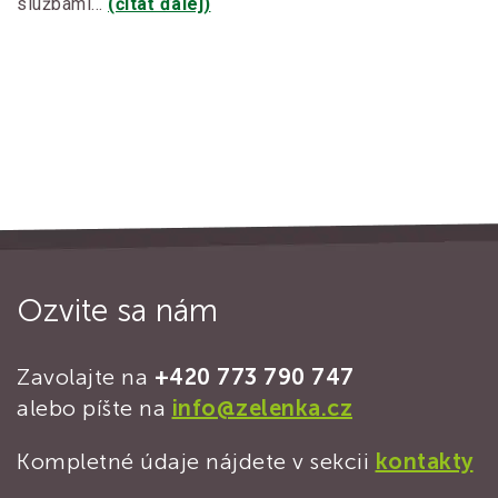
službami…
(čítať ďalej)
Ozvite sa nám
Zavolajte na
+420 773 790 747
alebo píšte na
info@zelenka.cz
Kompletné údaje nájdete v sekcii
kontakty