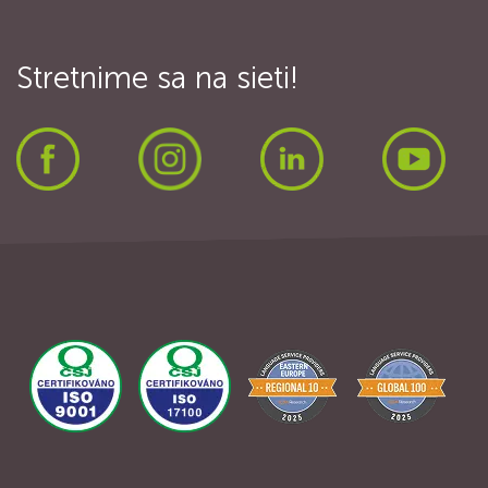
Stretnime sa na sieti!
Facebook
Instagram
LinkedIn
Yout