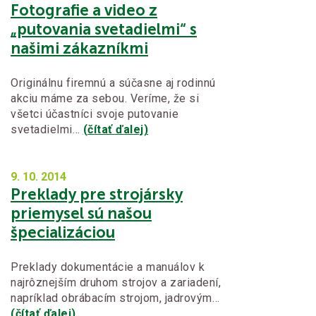
Fotografie a video z
„putovania svetadielmi“ s
našimi zákazníkmi
Originálnu firemnú a súčasne aj rodinnú
akciu máme za sebou. Veríme, že si
všetci účastníci svoje putovanie
svetadielmi…
(čítať ďalej)
9. 10.
2014
Preklady pre strojársky
priemysel sú našou
špecializáciou
Preklady dokumentácie a manuálov k
najrôznejším druhom strojov a zariadení,
napríklad obrábacím strojom, jadrovým…
(čítať ďalej)