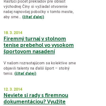
Rastúci počet prekladov pre oblasť
východnej Číny si vyžiadal otvorenie
našej najnovšej pobočky v tomto meste,
aby sme…
(čítať ďalej)
18. 3.
2014
Firemný turnaj v stolnom
tenise prebehol vo vysokom
športovom nasadení
V našom rozrastajúcom sa kolektíve sme
objavili talenty na ďalší šport – stolný
tenis.
(čítať ďalej)
12. 3.
2014
Neviete si rady s firemnou
dokumentáciou? Využite