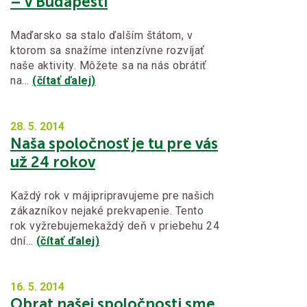
– v Budapešti
Maďarsko sa stalo ďalším štátom, v
ktorom sa snažíme intenzívne rozvíjať
naše aktivity. Môžete sa na nás obrátiť
na…
(čítať ďalej)
28. 5.
2014
Naša spoločnosť je tu pre vás
už 24 rokov
Každý rok v májipripravujeme pre našich
zákazníkov nejaké prekvapenie. Tento
rok vyžrebujemekaždý deň v priebehu 24
dní…
(čítať ďalej)
16. 5.
2014
Obrat našej spoločnosti sme