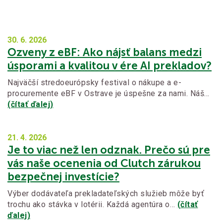
30. 6.
2026
Ozveny z eBF: Ako nájsť balans medzi
úsporami a kvalitou v ére AI prekladov?
Najväčší stredoeurópsky festival o nákupe a e-
procuremente eBF v Ostrave je úspešne za nami. Náš…
(čítať ďalej)
21. 4.
2026
Je to viac než len odznak. Prečo sú pre
vás naše ocenenia od Clutch zárukou
bezpečnej investície?
Výber dodávateľa prekladateľských služieb môže byť
trochu ako stávka v lotérii. Každá agentúra o…
(čítať
ďalej)