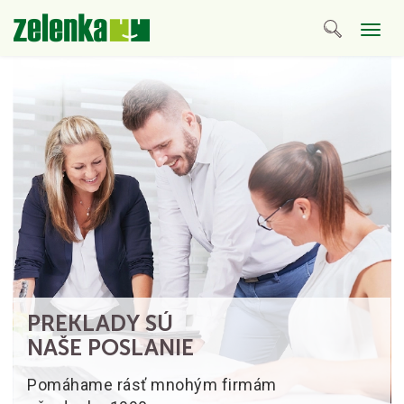
Togg
navig
PREKLADY SÚ
NAŠE POSLANIE
Pomáhame rásť mnohým firmám