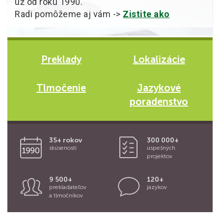
už od roku 1990.
Radi pomôžeme aj vám ->
Zistite ako
Preklady
Lokalizácie
Tlmočenie
Jazykové
poradenstvo
35+ rokov
300 000+
skúseností
úspešných
projektov
9 500+
120+
prekladateľov
jazykov
a tlmočníkov