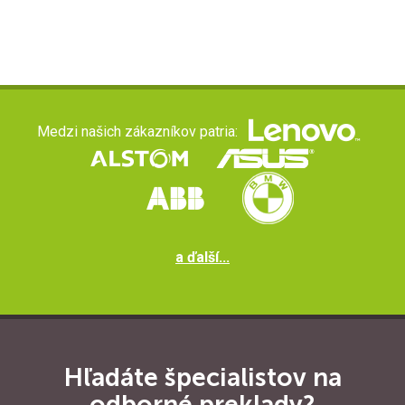
Medzi našich zákazníkov patria:
a ďalší...
Hľadáte špecialistov na
odborné preklady?