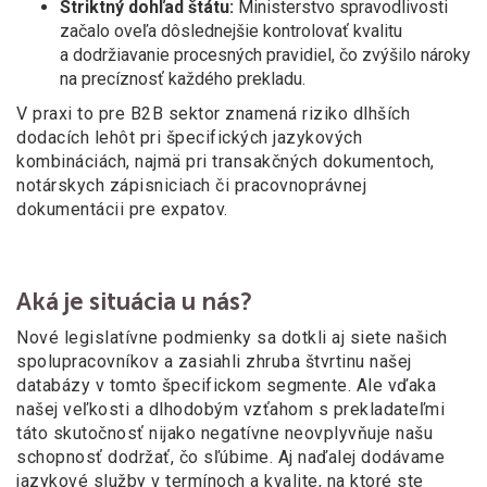
Striktný dohľad štátu:
Ministerstvo spravodlivosti
začalo oveľa dôslednejšie kontrolovať kvalitu
a
dodržiavanie procesných pravidiel, čo zvýšilo nároky
na precíznosť každého prekladu.
V praxi to pre B2B sektor znamená riziko dlhších
dodacích lehôt pri špecifických jazykových
kombináciách, najmä pri transakčných dokumentoch,
notárskych zápisniciach či pracovnoprávnej
dokumentácii pre expatov.
Aká je situácia u nás?
Nové legislatívne podmienky sa dotkli aj siete našich
spolupracovníkov a
zasiahli zhruba štvrtinu našej
databázy v
tomto špecifickom segmente. Ale vďaka
našej veľkosti a
dlhodobým vzťahom s
prekladateľmi
táto skutočnosť nijako negatívne neovplyvňuje našu
schopnosť dodržať, čo sľúbime. Aj naďalej dodávame
jazykové služby v
termínoch a
kvalite, na ktoré ste