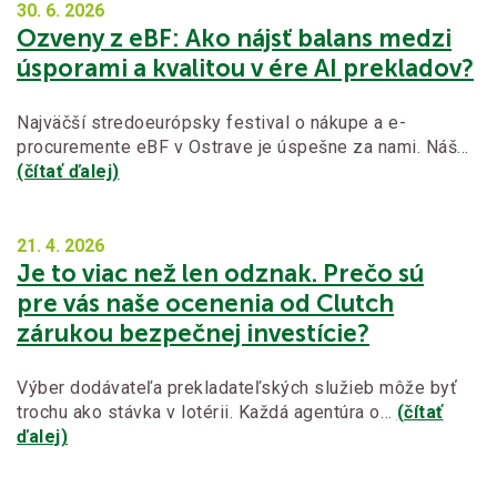
30. 6.
2026
Ozveny z eBF: Ako nájsť balans medzi
úsporami a kvalitou v ére AI prekladov?
Najväčší stredoeurópsky festival o nákupe a e-
procuremente eBF v Ostrave je úspešne za nami. Náš…
(čítať ďalej)
21. 4.
2026
Je to viac než len odznak. Prečo sú
pre vás naše ocenenia od Clutch
zárukou bezpečnej investície?
Výber dodávateľa prekladateľských služieb môže byť
trochu ako stávka v lotérii. Každá agentúra o…
(čítať
ďalej)