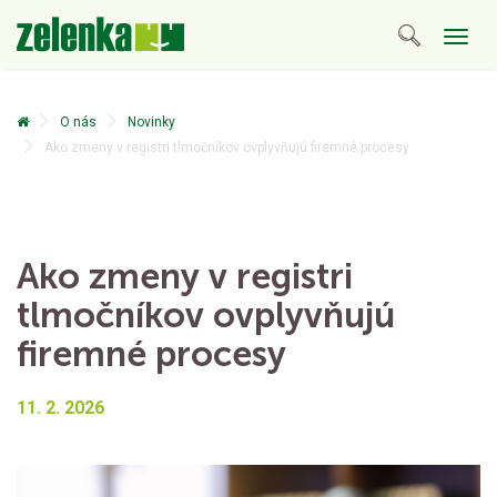
Togg
navig
O nás
Novinky
Ako zmeny v registri tlmočníkov ovplyvňujú firemné procesy
Ako zmeny v registri
tlmočníkov ovplyvňujú
firemné procesy
11. 2. 2026