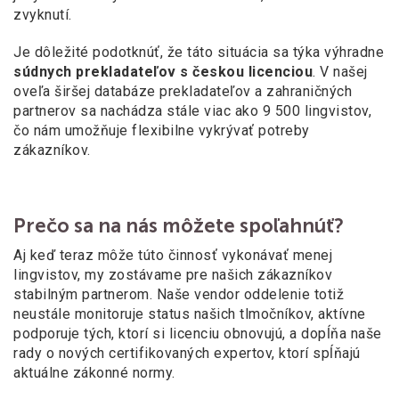
zvyknutí.
Je dôležité podotknúť, že táto situácia sa týka výhradne
súdnych prekladateľov s
českou licenciou
. V
našej
oveľa širšej databáze prekladateľov a
zahraničných
partnerov sa nachádza stále viac ako 9
500 lingvistov,
čo nám umožňuje flexibilne vykrývať potreby
zákazníkov.
Prečo sa na nás môžete spoľahnúť?
Aj keď teraz môže túto činnosť vykonávať menej
lingvistov, my zostávame pre našich zákazníkov
stabilným partnerom. Naše vendor oddelenie totiž
neustále monitoruje status našich tlmočníkov, aktívne
podporuje tých, ktorí si licenciu obnovujú, a
dopĺňa naše
rady o
nových certifikovaných expertov, ktorí spĺňajú
aktuálne zákonné normy.