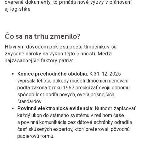
overené dokumenty, to prináša nové výzvy v
plánovaní
aj logistike.
Čo sa na trhu zmenilo?
Hlavným dôvodom poklesu počtu tlmočníkov sú
zvýšené nároky na výkon tejto činnosti. Medzi
najzásadnejšie faktory patria:
Koniec prechodného obdobia:
K 31. 12. 2025
vypršala lehota, dokedy museli tlmočníci menovaní
podľa zákona z roku 1967 preukázať svoju odbornú
spôsobilosť podľa nových, oveľa prísnejších
štandardov.
Povinná elektronická evidencia:
Nutnosť zapisovať
každý úkon do štátneho systému v
reálnom čase
a
povinná komunikácia cez dátové schránky odradila
časť skúsených expertov, ktorí preferovali pôvodnú
papierovú formu.