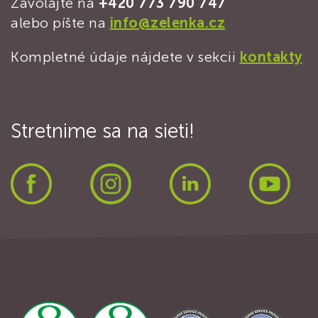
Zavolajte na
+420 773 790 747
alebo píšte na
info@zelenka.cz
Kompletné údaje nájdete v sekcii
kontakty
Stretnime sa na sieti!
Facebook
Instagram
LinkedIn
Yout