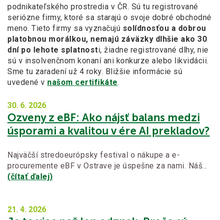
podnikateľského prostredia v ČR. Sú tu registrované
seriózne firmy, ktoré sa starajú o svoje dobré obchodné
meno. Tieto firmy sa vyznačujú
solídnosťou a dobrou
platobnou morálkou, nemajú záväzky dlhšie ako 30
dní po lehote splatnost
i, žiadne registrované dlhy, nie
sú v insolvenčnom konaní ani konkurze alebo likvidácii.
Sme tu zaradení už 4 roky. Bližšie informácie sú
uvedené v
našom certifikáte
.
30. 6.
2026
Ozveny z eBF: Ako nájsť balans medzi
úsporami a kvalitou v ére AI prekladov?
Najväčší stredoeurópsky festival o nákupe a e-
procuremente eBF v Ostrave je úspešne za nami. Náš…
(čítať ďalej)
21. 4.
2026