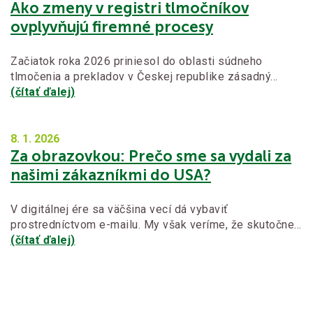
Ako zmeny v registri tlmočníkov
ovplyvňujú firemné procesy
Začiatok roka 2026 priniesol do oblasti súdneho
tlmočenia a prekladov v Českej republike zásadný…
(čítať ďalej)
8. 1.
2026
Za obrazovkou: Prečo sme sa vydali za
našimi zákazníkmi do USA?
V digitálnej ére sa väčšina vecí dá vybaviť
prostredníctvom e-mailu. My však veríme, že skutočne…
(čítať ďalej)