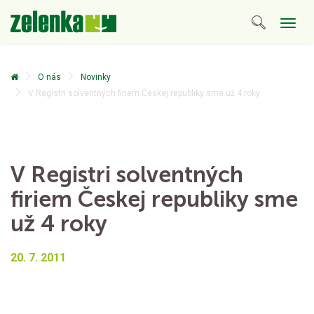
Togg
navig
O nás
Novinky
V Registri solventných firiem Českej republiky sme už 4 roky
V Registri solventných
firiem Českej republiky sme
už 4 roky
20. 7. 2011