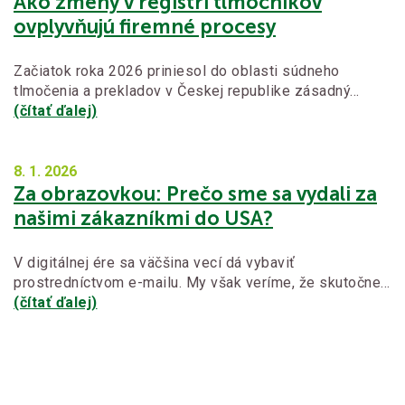
Ako zmeny v registri tlmočníkov
ovplyvňujú firemné procesy
Začiatok roka 2026 priniesol do oblasti súdneho
tlmočenia a prekladov v Českej republike zásadný…
(čítať ďalej)
8. 1.
2026
Za obrazovkou: Prečo sme sa vydali za
našimi zákazníkmi do USA?
V digitálnej ére sa väčšina vecí dá vybaviť
prostredníctvom e-mailu. My však veríme, že skutočne…
(čítať ďalej)