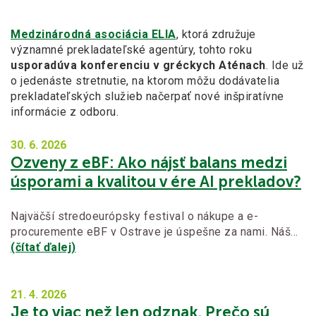
Medzinárodná asociácia ELIA
, ktorá združuje
významné prekladateľské agentúry, tohto roku
usporadúva konferenciu v gréckych Aténach
. Ide už
o jedenáste stretnutie, na ktorom môžu dodávatelia
prekladateľských služieb načerpať nové inšpiratívne
informácie z odboru.
30. 6.
2026
Ozveny z eBF: Ako nájsť balans medzi
úsporami a kvalitou v ére AI prekladov?
Najväčší stredoeurópsky festival o nákupe a e-
procuremente eBF v Ostrave je úspešne za nami. Náš…
(čítať ďalej)
21. 4.
2026
Je to viac než len odznak. Prečo sú