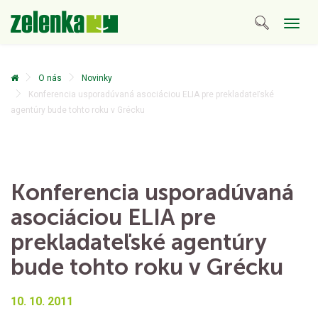
Togg
navig
O nás
Novinky
Konferencia usporadúvaná asociáciou ELIA pre prekladateľské
agentúry bude tohto roku v Grécku
Konferencia usporadúvaná
asociáciou ELIA pre
prekladateľské agentúry
bude tohto roku v Grécku
10. 10. 2011