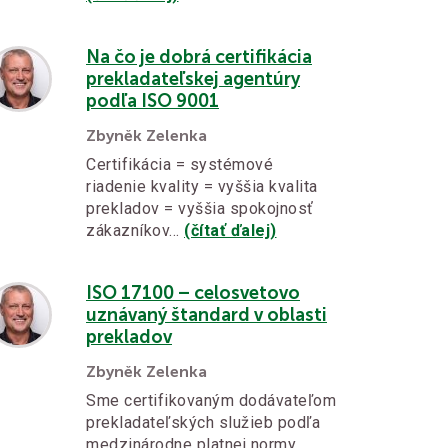
Na čo je dobrá certifikácia
prekladateľskej agentúry
podľa ISO 9001
Zbyněk Zelenka
Certifikácia = systémové
riadenie kvality = vyššia kvalita
prekladov = vyššia spokojnosť
zákazníkov…
(čítať ďalej)
ISO 17100 – celosvetovo
uznávaný štandard v oblasti
prekladov
Zbyněk Zelenka
Sme certifikovaným dodávateľom
prekladateľských služieb podľa
medzinárodne platnej normy