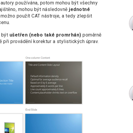
ě autory používána, potom mohou být všechny
zajištěno, mohou být následovně
jednotné
 možno použít CAT nástroje, a tedy zlepšit
cenu.
 být
ušetřen (nebo také promrhán)
poměrně
při provádění korektur a stylistických úprav.