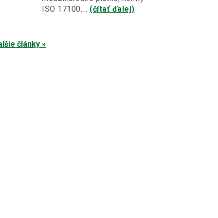
ISO 17100.…
(čítať ďalej)
alšie články »