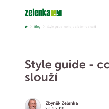
Blog
Style guide - co to je a k čemu slouží
Style guide - c
slouží
Zbyněk Zelenka
23. 4. 2010