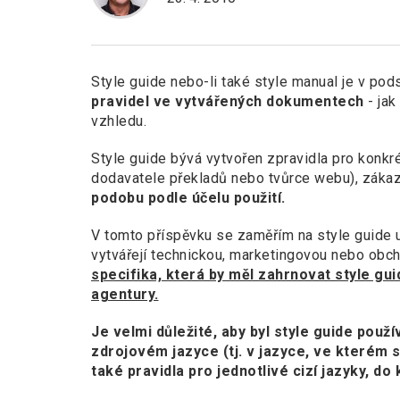
Style guide nebo-li také style manual je v pod
pravidel ve vytvářených dokumentech
- jak
vzhledu.
Style guide bývá vytvořen zpravidla pro konkré
dodavatele překladů nebo tvůrce webu), záka
podobu podle účelu použití.
V tomto příspěvku se zaměřím na style guide u
vytvářejí technickou, marketingovou nebo obch
specifika, která by měl zahrnovat style gu
agentury.
Je velmi důležité, aby byl style guide použ
zdrojovém jazyce (tj. v jazyce, ve kterém s
také pravidla pro jednotlivé cizí jazyky, d