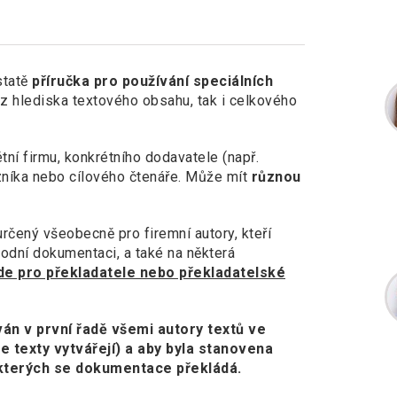
statě
příručka pro používání speciálních
 z hlediska textového obsahu, tak i celkového
tní firmu, konkrétního dodavatele (např.
zníka nebo cílového čtenáře. Může mít
různou
rčený všeobecně pro firemní autory, kteří
odní dokumentaci, a také na některá
ide pro překladatele nebo překladatelské
íván v první řadě všemi autory textů ve
e texty vytvářejí) a aby byla stanovena
o kterých se dokumentace překládá.