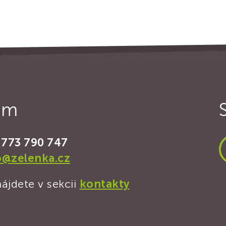
ám
 773 790 747
o@zelenka.cz
ájdete v sekcii
kontakty