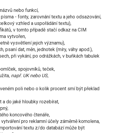
 názvů nebo funkcí,
h písma - fonty, zarovnání textu a jeho odsazování,
celkový vzhled a uspořádání textu),
fikátů, v tomto případě stačí odkaz na CIM
rma vytvořen,
četně vysvětlení jejich významu),
h, psaní dat, měn, jednotek (míry, váhy apod.),
ech, při vykání, po odrážkách, v buňkách tabulek
omlček, spojovníků, teček,
užita,
např. UK nebo US,
veném poli nebo o kolik procent smí být překlad
 a do jaké hloubky rozebírat,
rpný,
čitého koncového čtenáře,
i vytváření pro reklamní účely záměrně komolena,
 importování textu z/do databází může být