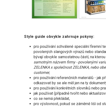
Style guide obvykle zahrnuje pokyny:
pro používání schválené speciální firemní t
povolených slangových výrazů nebo standar
bývají obvykle samostatnou částí, na kterou
samotným názvem firmy - povolenými varia
ZELENKA x společnost ZELENKA, nebo obecný
customer,
pro používání referenčních materiálů - jak při
odkazovat by se ale měl jen na ty dokumenty
pro používání konkrétních slovníků nebo pra
jak používat (případně tvořit nebo aktualizo
co se nemá překládat,
pro výslovnost, pokud se záměrně liší od st