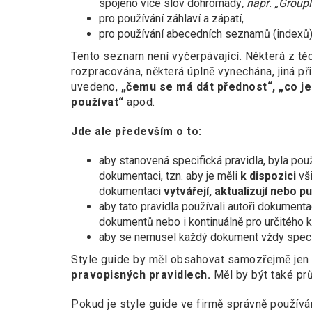
spojeno více slov dohromady
, např. „Grou
pro používání záhlaví a zápatí,
pro používání abecedních seznamů (indexů)
Tento seznam není vyčerpávající. Některá z t
rozpracována, některá úplně vynechána, jiná př
uvedeno,
„čemu se má dát přednost“, „co j
používat“
apod.
Jde ale především o to:
aby stanovená specifická pravidla, byla po
dokumentaci, tzn. aby je měli
k dispozici
vš
dokumentaci
vytvářejí, aktualizují nebo pub
aby tato pravidla používali autoři dokument
dokumentů nebo i kontinuálně pro určitého k
aby se nemusel každý dokument vždy spec
Style guide by měl obsahovat samozřejmě jen
pravopisných pravidlech.
Měl by být také p
Pokud je style guide ve firmě správně použív