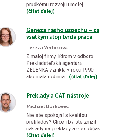
prudkému rozvoju umelej…
(čítať ďalej)
Genéza nášho úspechu – za
všetkým stojí tvrdá práca
Tereza Verbíková
Z malej firmy lídrom v odbore
Prekladateľská agentúra
ZELENKA vznikla v roku 1990
ako malá rodinná…
(čítať ďalej)
Preklady a CAT nástroje
Michael Borkovec
Nie ste spokojní s kvalitou
prekladov? Chceli by ste znížiť
náklady na preklady alebo občas…
(čítať ďalej)