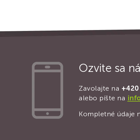
Ozvite sa n
Zavolajte na
+420
alebo píšte na
inf
Kompletné údaje n