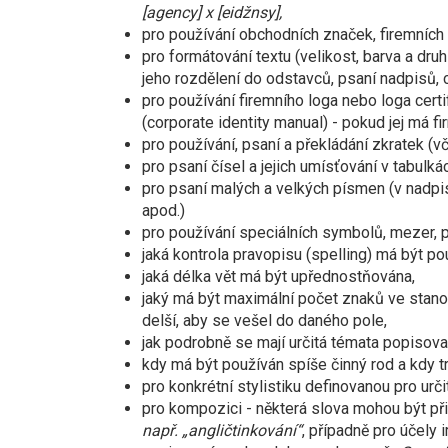
[agency] x [eidžnsy],
pro používání obchodních značek, firemních
pro formátování textu (velikost, barva a dru
jeho rozdělení do odstavců, psaní nadpisů, 
pro používání firemního loga nebo loga certi
(corporate identity manual) - pokud jej má fi
pro používání, psaní a překládání zkratek (v
pro psaní čísel a jejich umísťování v tabulkác
pro psaní malých a velkých písmen (v nadpis
apod.)
pro používání speciálních symbolů, mezer, p
jaká kontrola pravopisu (spelling) má být po
jaká délka vět má být upřednostňována,
jaký má být maximální počet znaků ve stano
delší, aby se vešel do daného pole,
jak podrobně se mají určitá témata popisovat
kdy má být používán spíše činný rod a kdy t
pro konkrétní stylistiku definovanou pro ur
pro kompozici - některá slova mohou být př
např. „angličtinkování“
, případně pro účely