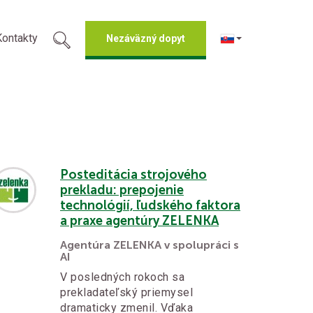
Kontakty
Nezáväzný dopyt
Posteditácia strojového
prekladu: prepojenie
technológií, ľudského faktora
a praxe agentúry ZELENKA
Agentúra ZELENKA v spolupráci s
AI
V posledných rokoch sa
prekladateľský priemysel
dramaticky zmenil. Vďaka