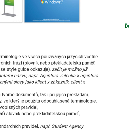
Ď
erminologie ve všech používaných jazycích včetně
dních frází (slovník nebo překladatelská paměť
 se style guide odkazuje),
začít je možno již
ntami názvu, např. Agentura Zelenka x agentura
mi slovy jako klient x zákazník, client x
 tvorbě dokumentů, tak i při jejich překládání,
, ve který je použita odsouhlasená terminologie,
vopisných pravidel,
vat) slovník nebo překladatelskou paměť,
andardních pravidel,
např. Student Agency