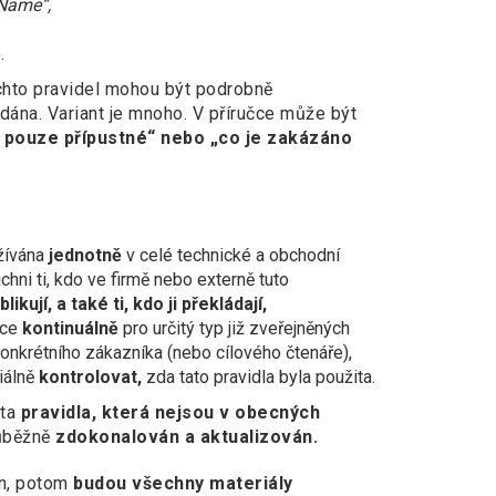
pName“,
.
ěchto pravidel mohou být podrobně
idána. Variant je mnoho. V příručce může být
e pouze přípustné“ nebo „co je zakázáno
užívána
jednotně
v celé technické a obchodní
ichni ti, kdo ve firmě nebo externě tuto
likují, a také ti, kdo ji překládají,
ace
kontinuálně
pro určitý typ již zveřejněných
onkrétního zákazníka (nebo cílového čtenáře),
iálně
kontrolovat,
zda tato pravidla byla použita.
 ta
pravidla, která nejsou v obecných
růběžně
zdokonalován a aktualizován.
án, potom
budou všechny materiály