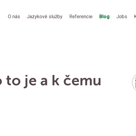
O nás
Jazykové služby
Referencie
Blog
Jobs
o to je a k čemu