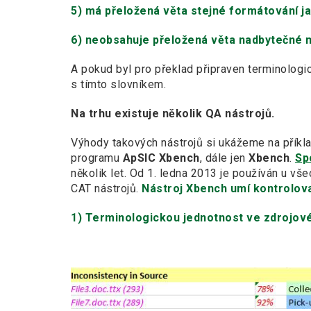
5) má přeložená věta stejné formátování ja
6) neobsahuje přeložená věta nadbytečné m
A pokud byl pro překlad připraven terminologi
s tímto slovníkem.
Na trhu existuje několik QA nástrojů.
Výhody takových nástrojů si ukážeme na příkl
programu
ApSIC Xbench
, dále jen
Xbench
.
Sp
několik let. Od 1. ledna 2013 je používán u v
CAT nástrojů.
Nástroj Xbench umí kontrolova
1)
Terminologickou jednotnost ve zdrojov