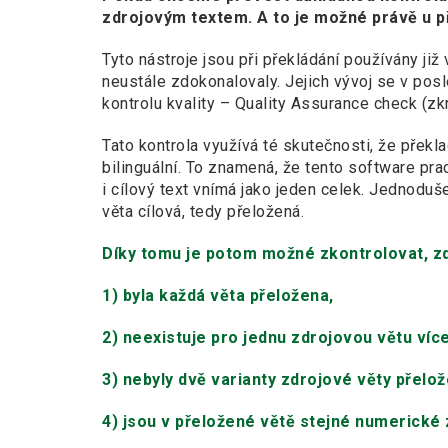
zdrojovým textem. A to je možné právě u př
Tyto nástroje jsou při překládání používány ji
neustále zdokonalovaly. Jejich vývoj se v pos
kontrolu kvality – Quality Assurance check (zk
Tato kontrola využívá té skutečnosti, že přek
bilinguální. To znamená, že tento software p
i cílový text vnímá jako jeden celek. Jednodu
věta cílová, tedy přeložená.
Díky tomu je potom možné zkontrolovat, z
1) byla každá věta přeložena,
2) neexistuje pro jednu zdrojovou větu více
3) nebyly dvě varianty zdrojové věty přelož
4) jsou v přeložené větě stejné numerické 