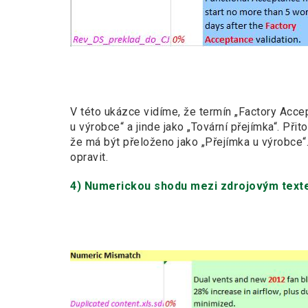
V této ukázce vidíme, že termín „Factory Acce
u výrobce“ a jinde jako „Tovární přejímka“. Př
že má být přeloženo jako „Přejímka u výrobce“
opravit.
4) Numerickou shodu mezi zdrojovým text