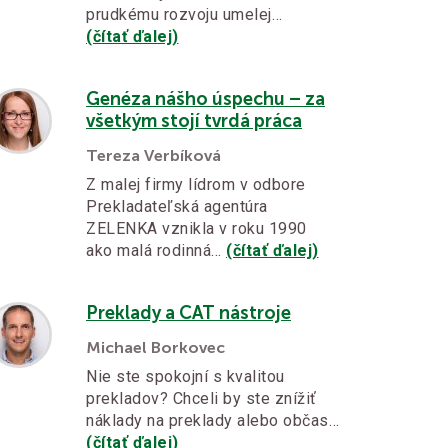
prudkému rozvoju umelej…
(čítať ďalej)
Genéza nášho úspechu – za
všetkým stojí tvrdá práca
Tereza Verbíková
Z malej firmy lídrom v odbore
Prekladateľská agentúra
ZELENKA vznikla v roku 1990
ako malá rodinná…
(čítať ďalej)
Preklady a CAT nástroje
Michael Borkovec
Nie ste spokojní s kvalitou
prekladov? Chceli by ste znížiť
náklady na preklady alebo občas…
(čítať ďalej)