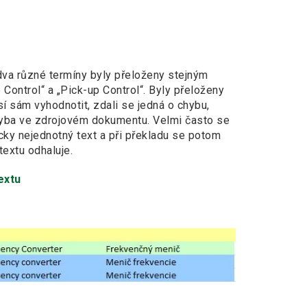
dva různé termíny byly přeloženy stejným
ontrol“ a „Pick-up Control“. Byly přeloženy
í sám vyhodnotit, zdali se jedná o chybu,
 chyba ve zdrojovém dokumentu. Velmi často se
icky nejednotný text a při překladu se potom
textu odhaluje.
extu