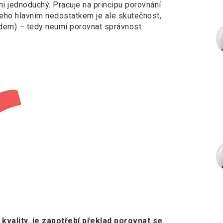
mi jednoduchý. Pracuje na principu porovnání
eho hlavním nedostatkem je ale skutečnost,
adem) – tedy neumí porovnat správnost
vality, je zapotřebí překlad porovnat se