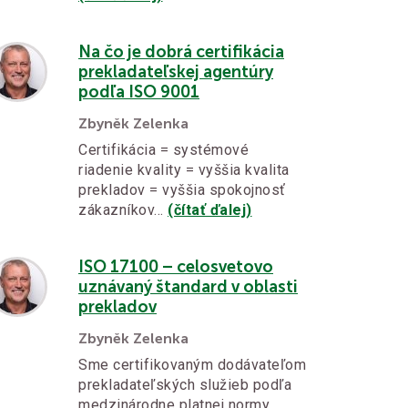
Na čo je dobrá certifikácia
prekladateľskej agentúry
podľa ISO 9001
Zbyněk Zelenka
Certifikácia = systémové
riadenie kvality = vyššia kvalita
prekladov = vyššia spokojnosť
zákazníkov…
(čítať ďalej)
ISO 17100 – celosvetovo
uznávaný štandard v oblasti
prekladov
Zbyněk Zelenka
Sme certifikovaným dodávateľom
prekladateľských služieb podľa
medzinárodne platnej normy