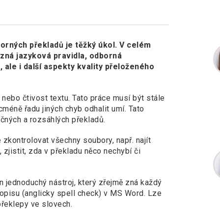
orných překladů je těžký úkol. V celém
ůzná jazyková pravidla, odborná
 ale i další aspekty kvality přeloženého
 nebo čtivost textu. Tato práce musí být stále
méně řadu jiných chyb odhalit umí. Tato
čných a rozsáhlých překladů.
 zkontrolovat všechny soubory, např. najít
 zjistit, zda v překladu něco nechybí či
n jednoduchý nástroj, který zřejmě zná každý
vopisu (anglicky spell check) v MS Word. Lze
 překlepy ve slovech.