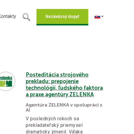
Kontakty
Nezáväzný dopyt
Posteditácia strojového
prekladu: prepojenie
technológií, ľudského faktora
a praxe agentúry ZELENKA
Agentúra ZELENKA v spolupráci s
AI
V posledných rokoch sa
prekladateľský priemysel
dramaticky zmenil. Vďaka