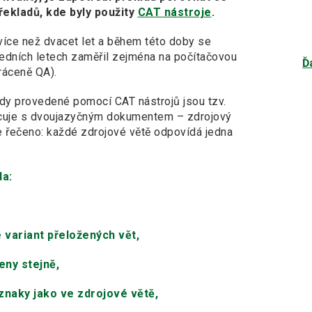
ekladů, kde byly použity
CAT nástroje
.
ž více než dvacet let a během této doby se
ledních letech zaměřil zejména na počítačovou
Ď
ráceně QA).
lady provedené pomocí CAT nástrojů jsou tzv.
racuje s dvoujazyčným dokumentem – zdrojový
še řečeno: každé zdrojové větě odpovídá jedna
da:
 variant přeložených vět,
eny stejně,
znaky jako ve zdrojové větě,