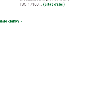
ISO 17100.…
(čítať ďalej)
alšie články »