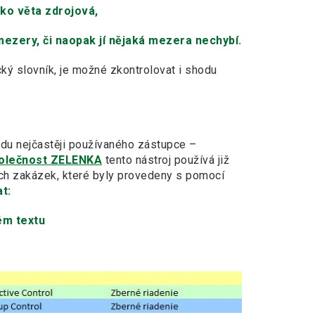
ko věta zdrojová,
ezery, či naopak jí nějaká mezera nechybí.
cký slovník, je možné zkontrolovat i shodu
adu nejčastěji používaného zástupce –
olečnost ZELENKA
tento nástroj používá již
šech zakázek, které byly provedeny s pomocí
t:
ém textu