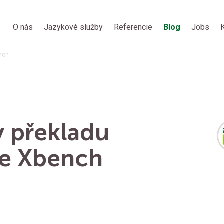
O nás
Jazykové služby
Referencie
Blog
Jobs
ench
y překladu
je Xbench