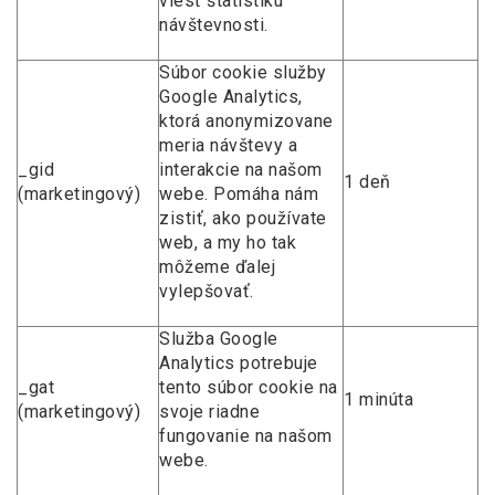
viesť štatistiku
návštevnosti.
Súbor cookie služby
Google Analytics,
ktorá anonymizovane
meria návštevy a
_gid
interakcie na našom
1 deň
(marketingový)
webe. Pomáha nám
zistiť, ako používate
web, a my ho tak
môžeme ďalej
vylepšovať.
Služba Google
Analytics potrebuje
_gat
tento súbor cookie na
1 minúta
(marketingový)
svoje riadne
fungovanie na našom
webe.