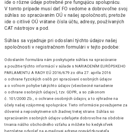
ide o rôzne údaje potrebné pre fungujúcu spoluprácu.
V tomto prípade musí dať FO vedome a dobrovoľne svoj
súhlas so spracúvaním OÚ v našej spoločnosti, pretože
ide o citlivé OÚ vrátane čísla účtu, adresy, používaných
CAT nástrojov a pod.
Súhlas sa vyjadruje pri odoslaní týchto údajov našej
spoločnosti v registračnom formulári v tejto podobe:
Odoslaním formulára nám poskytujete súhlas na spracúvanie
a použitie týchto informácií v súlade s NARIADENÍM EURÓPSKEHO
PARLAMENTU A RADY EÚ 2016/679 zo dňa 27. apríla 2016
o ochrane fyzických osôb pri spracúvaní osobných údajov
a o voľnom pohybe takýchto údajov (všeobecné nariadenie
o ochrane osobných údajov), tzv. GDPR, a so zákonom
č. 101/2000 Zb., o ochrane osobných údajov, a to výhradne na
účely našej vzájomnej spolupráce. Tieto informácie považujeme za
dôverné a neposkytneme ich žiadnej tretej strane. Súhlas so
spracúvaním osobných údajov udeľujete dobrovoľne na obdobie
trvania nášho obchodného vzťahu a môžete ho kedykoľvek
bezplatne odvolať na e-mailovej adrese prevádzkovateľa