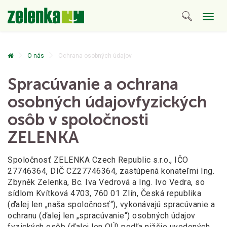
Togg
navig
O nás
Ochrana osobných údajov
Spracúvanie a ochrana
osobných údajov
fyzických
osôb v spoločnosti
ZELENKA
Spoločnosť ZELENKA Czech Republic s.r.o., IČO
27746364, DIČ CZ27746364, zastúpená konateľmi Ing.
Zbyněk Zelenka, Bc. Iva Vedrová a Ing. Ivo Vedra, so
sídlom Kvítková 4703, 760 01 Zlín, Česká republika
(ďalej len „naša spoločnosť“), vykonávajú spracúvanie a
ochranu (ďalej len „spracúvanie“) osobných údajov
fyzických osôb (ďalej len OÚ) podľa nižšie uvedených