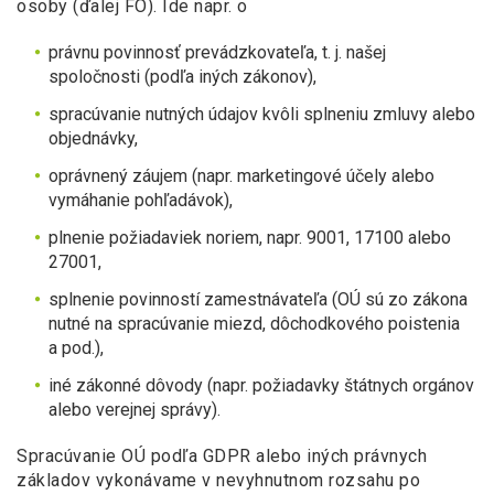
osoby (ďalej FO). Ide napr. o
právnu povinnosť prevádzkovateľa, t. j. našej
spoločnosti (podľa iných zákonov),
spracúvanie nutných údajov kvôli splneniu zmluvy alebo
objednávky,
oprávnený záujem (napr. marketingové účely alebo
vymáhanie pohľadávok),
plnenie požiadaviek noriem, napr. 9001, 17100 alebo
27001,
splnenie povinností zamestnávateľa (OÚ sú zo zákona
nutné na spracúvanie miezd, dôchodkového poistenia
a pod.),
iné zákonné dôvody (napr. požiadavky štátnych orgánov
alebo verejnej správy).
Spracúvanie OÚ podľa GDPR alebo iných právnych
základov vykonávame v nevyhnutnom rozsahu po