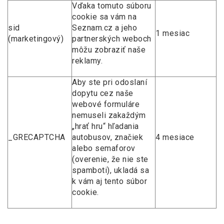
Vďaka tomuto súboru
cookie sa vám na
sid
Seznam.cz a jeho
1 mesiac
(marketingový)
partnerských weboch
môžu zobraziť naše
reklamy.
Aby ste pri odoslaní
dopytu cez naše
webové formuláre
nemuseli zakaždým
„hrať hru“ hľadania
_GRECAPTCHA
autobusov, značiek
4 mesiace
alebo semaforov
(overenie, že nie ste
spamboti), ukladá sa
k vám aj tento súbor
cookie.