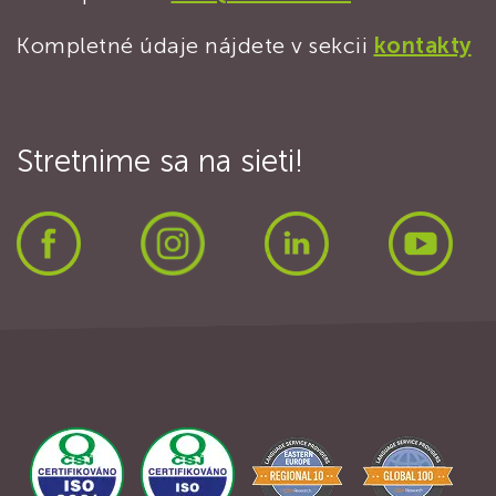
Kompletné údaje nájdete v sekcii
kontakty
Stretnime sa na sieti!
Facebook
Instagram
LinkedIn
Yout