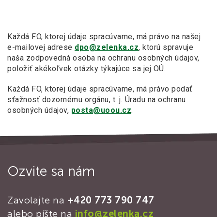
Každá FO, ktorej údaje spracúvame, má právo na našej
e-mailovej adrese
dpo@zelenka.cz
, ktorú spravuje
naša zodpovedná osoba na ochranu osobných údajov,
položiť akékoľvek otázky týkajúce sa jej OÚ.
Každá FO, ktorej údaje spracúvame, má právo podať
sťažnosť dozornému orgánu, t. j. Úradu na ochranu
osobných údajov,
posta@uoou.cz
.
Ozvite sa nám
Zavolajte na
+420 773 790 747
alebo píšte na
info@zelenka.cz