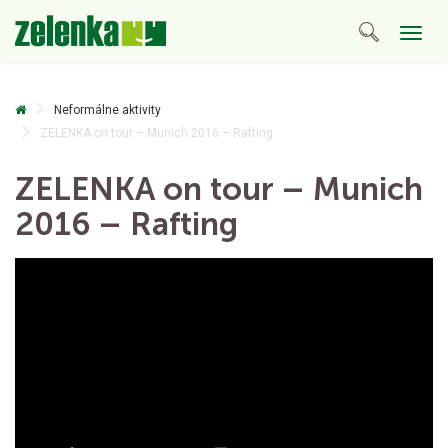
Togg
navig
Neformálne aktivity
ZELENKA on tour – Munich 2016 – Rafting
ZELENKA on tour – Munich
2016 – Rafting