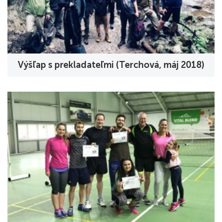
Výšľap s prekladateľmi (Terchová, máj 2018)