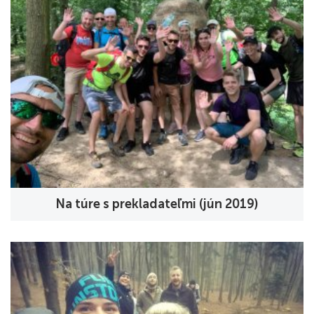
Na túre s prekladateľmi (jún 2019)