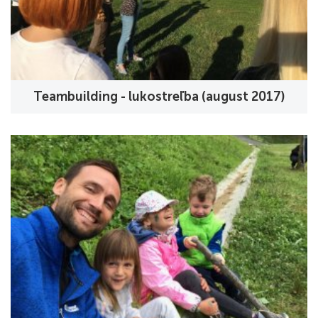
Teambuilding - lukostreľba (august 2017)