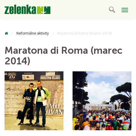
Togg
navig
Neformálne aktivity
Maratona di Roma (marec 2014)
Maratona di Roma (marec
2014)